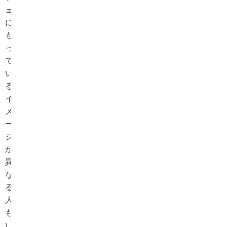
ェ」
に
も
っ
て
い
る
イ
メ
ー
ジ
が
異
な
る
人
も
い