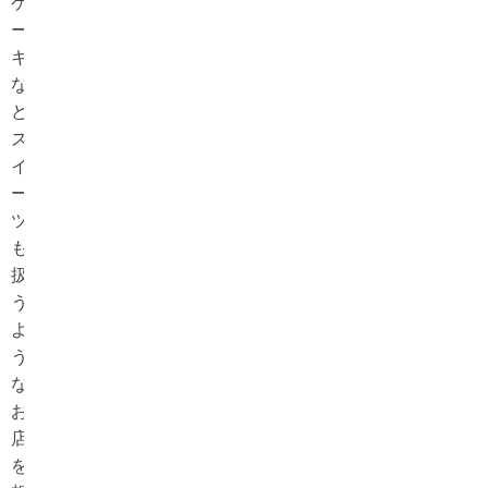
ケ
ー
キ
な
ど
ス
イ
ー
ツ
も
扱
う
よ
う
な
お
店
を