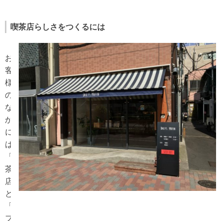
喫茶店らしさをつくるには
お
客
様
の
な
か
に
は、
「喫
茶
店」
と
「カ
フ