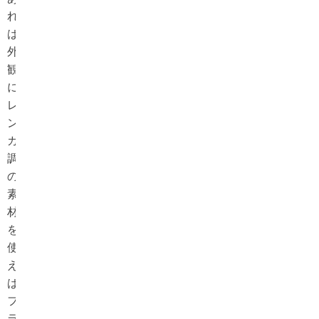
れ
ば、
外
観
に
レ
ン
ガ
調
の
素
材
を
使
え
ば
フ
ラ