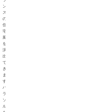
ン
ス
の
住
宅
風
を
演
出
で
き
ま
す。
パ
ラ
ソ
ル