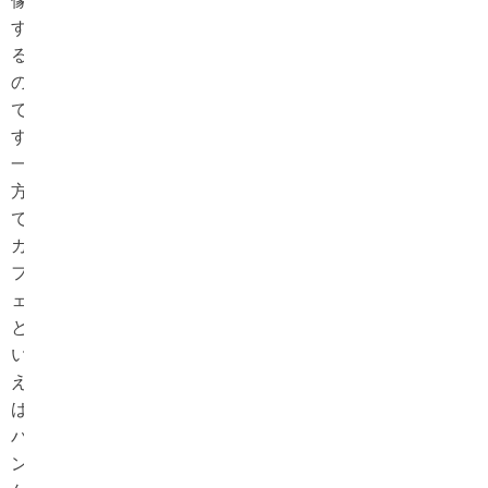
像
す
る
の
で
す。
一
方
で
カ
フ
ェ
と
い
え
ば、
パ
ン