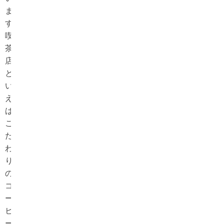
ま
す。
喫
茶
店
と
い
え
ば、
こ
だ
わ
り
の
コ
ー
ヒ
ー