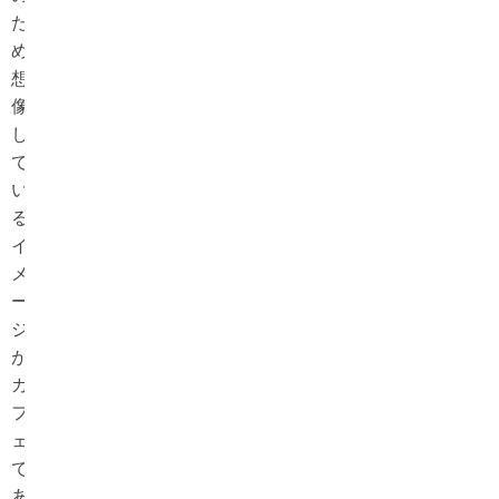
た
め
想
像
し
て
い
る
イ
メ
ー
ジ
が
カ
フ
ェ
で
あ