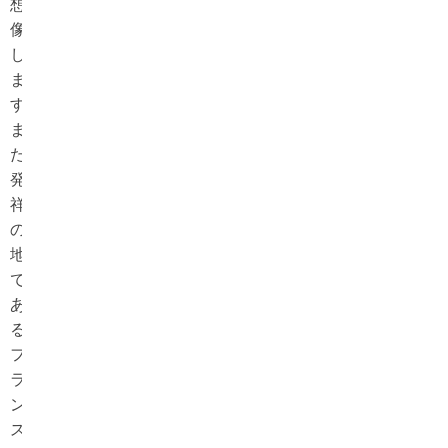
想
像
し
ま
す。
ま
た、
発
祥
の
地
で
あ
る
フ
ラ
ン
ス