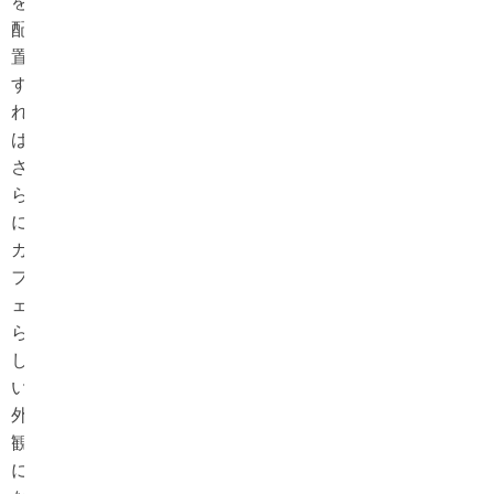
を
配
置
す
れ
ば、
さ
ら
に
カ
フ
ェ
ら
し
い
外
観
に