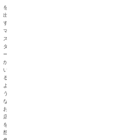
を
出
す
マ
ス
タ
ー
が
い
る
よ
う
な
お
店
を
想