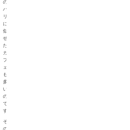
の
パ
リ
に
似
せ
た
カ
フ
ェ
も
多
い
の
で
す。
そ
の